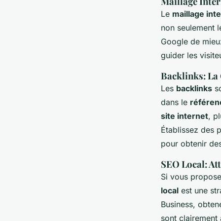
Maillage Inte
Le
maillage int
non seulement le
Google de mieux
guider les visit
Backlinks: La 
Les
backlinks
so
dans le
référen
site internet
, p
Établissez des p
pour obtenir de
SEO Local: At
Si vous propos
local
est une str
Business, obten
sont clairement 