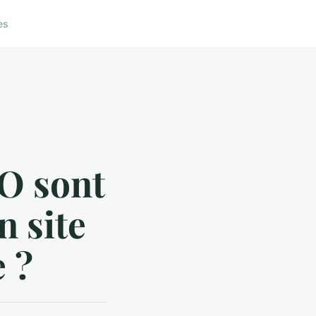
es
O sont
n site
 ?