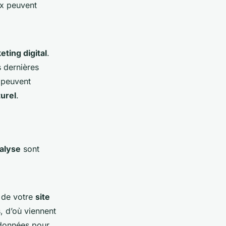
ux peuvent
eting digital
.
 dernières
s peuvent
urel
.
nalyse
sont
c de votre
site
s, d’où viennent
 données pour