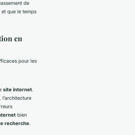
classement de
 et que le temps
tion en
fficaces pour les
re
site internet
.
l’architecture
rreurs
nternet
bien
e recherche
.