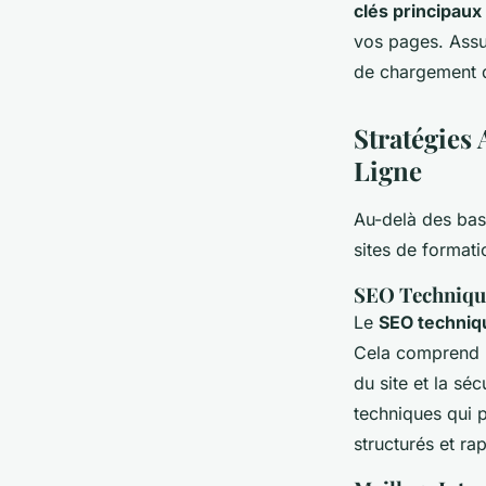
clés principaux
vos pages. Ass
de chargement d
Stratégies
Ligne
Au-delà des bas
sites de formati
SEO Technique
Le
SEO techniq
Cela comprend l
du site et la séc
techniques qui p
structurés et ra