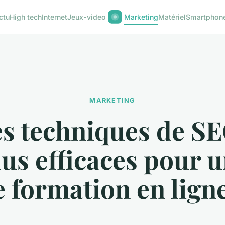
ctu
High tech
Internet
Jeux-video
Marketing
Matériel
Smartphon
MARKETING
es techniques de SE
lus efficaces pour u
e formation en ligne