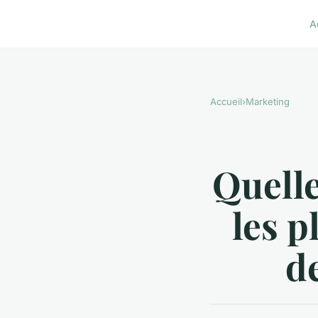
A
Accueil
›
Marketing
Quell
les p
d