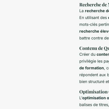
Recherche de 
La
recherche d
En utilisant des
mots-clés perti
recherche élev
battre contre de
Contenu de Qu
Créer du
conten
privilégie les p
de formation
, 
répondent aux be
bien structuré e
Optimisation 
L’
optimisation 
balises de titre