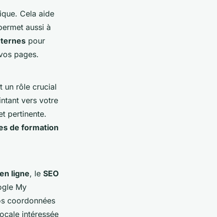
ique. Cela aide
permet aussi à
nternes
pour
 vos pages.
t un rôle crucial
ntant vers votre
t pertinente.
tes de formation
en ligne
, le
SEO
oogle My
vos coordonnées
locale intéressée