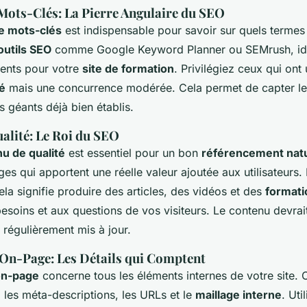
Mots-Clés: La Pierre Angulaire du SEO
e mots-clés
est indispensable pour savoir sur quels termes
outils SEO
comme Google Keyword Planner ou SEMrush, ide
nents pour votre
site de formation
. Privilégiez ceux qui ont
é
mais une concurrence modérée. Cela permet de capter le 
s géants déjà bien établis.
alité: Le Roi du SEO
u de qualité
est essentiel pour un bon
référencement nat
ages qui apportent une réelle valeur ajoutée aux utilisateurs
cela signifie produire des articles, des vidéos et des
formati
soins et aux questions de vos visiteurs. Le contenu devrait 
t régulièrement mis à jour.
On-Page: Les Détails qui Comptent
on-page
concerne tous les éléments internes de votre site. C
s, les méta-descriptions, les URLs et le
maillage interne
. Uti