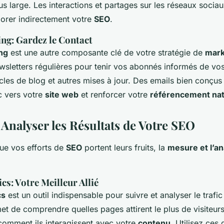
s large. Les interactions et partages sur les réseaux socia
orer indirectement votre
SEO
.
ng: Gardez le Contact
ng
est une autre composante clé de votre stratégie de
mark
sletters régulières pour tenir vos abonnés informés de vos
ticles de blog et autres mises à jour. Des emails bien conçu
c vers votre
site web
et renforcer votre
référencement nat
 Analyser les Résultats de Votre SEO
que vos efforts de
SEO
portent leurs fruits, la
mesure et l’a
cs: Votre Meilleur Allié
cs
est un outil indispensable pour suivre et analyser le trafi
met de comprendre quelles pages attirent le plus de visiteur
 comment ils interagissent avec votre
contenu
. Utilisez ces