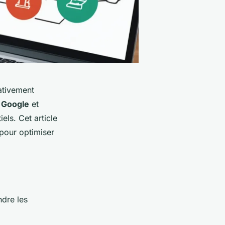
ativement
r
Google
et
els. Cet article
pour optimiser
ndre les