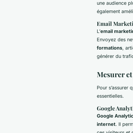
une audience plu
également améli
Email Marketi
L’
email marketi
Envoyez des new
formations
, ar
générer du trafi
Mesurer et
Pour s’assurer 
essentielles.
Google Analyti
Google Analyti
internet
. Il per
ces visiteurs et