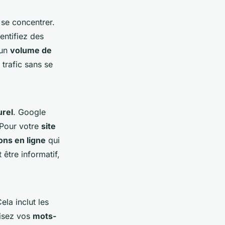
 se concentrer.
ntifiez des
 un
volume de
trafic sans se
urel
. Google
. Pour votre
site
ons en ligne
qui
être informatif,
ela inclut les
lisez vos
mots-