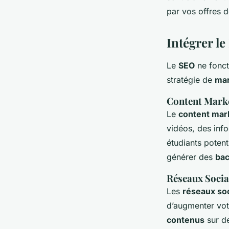
par vos offres 
Intégrer le
Le
SEO
ne fonct
stratégie de
mar
Content Marke
Le
content mar
vidéos, des inf
étudiants potent
générer des
bac
Réseaux Sociau
Les
réseaux so
d’augmenter votr
contenus
sur de