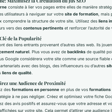
rne: Maximisez la Circulation du Jus SEO
erne
consiste à lier vos pages entre elles de manière stratég
s utilisateurs à naviguer sur votre
site de formation
, mais 
 comprendre la structure de votre site. Utilisez des
liens i
eurs vers des
contenus pertinents
et renforcer l’autorité de
Clé de la Popularité
nt des liens entrants provenant d’autres sites web. Ils jouen
cement naturel
. Plus vous avez de
backlinks
de qualité poi
lus Google considérera votre site comme une source fiable e
artenariats avec des blogs, des influenceurs ou d’autres
si
s
liens de qualité
.
tirez une Audience de Proximité
ez des
formations en personne
en plus de vos
formations 
atégie à ne pas négliger. Créez et optimisez votre fiche G
ez des avis positifs et assurez-vous que votre adresse et 
affichées sur votre site. Cela permet d’attirer une audience 