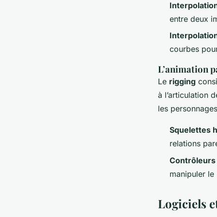
Interpolation
entre deux i
Interpolatio
courbes pour 
L’animation pa
Le
rigging
consi
à l’articulation
les personnages
Squelettes 
relations par
Contrôleur
manipuler le 
Logiciels 