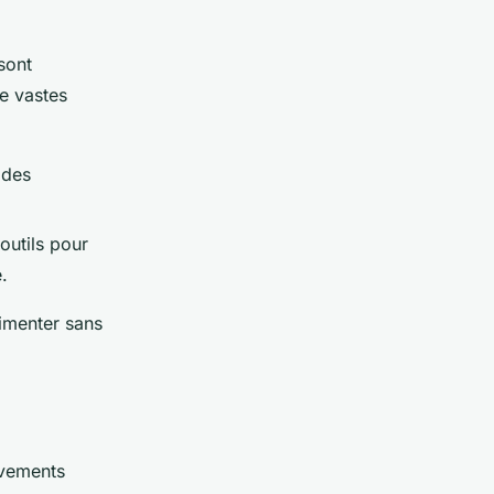
sont
de vastes
 des
outils pour
.
imenter sans
uvements