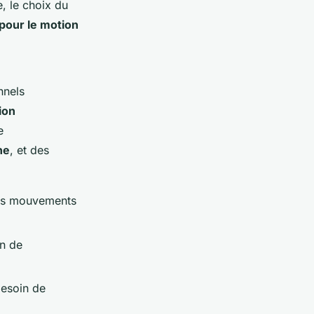
e, le choix du
 pour le motion
nnels
ion
e
he
, et des
des mouvements
on de
besoin de