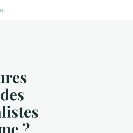
es
ures
 des
listes
rme ?