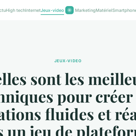
ctu
High tech
Internet
Jeux-video
Marketing
Matériel
Smartphon
JEUX-VIDEO
lles sont les meille
hniques pour créer
tions fluides et réa
 un jeu de platefo