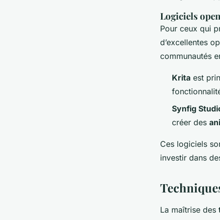
Logiciels open
Pour ceux qui p
d’excellentes op
communautés en
Krita
est pri
fonctionnalit
Synfig Studi
créer des
an
Ces logiciels so
investir dans de
Techniques
La maîtrise des