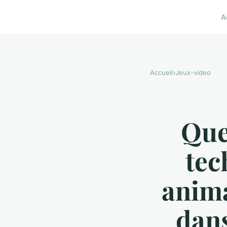
A
Accueil
›
Jeux-video
Que
tec
anima
dans