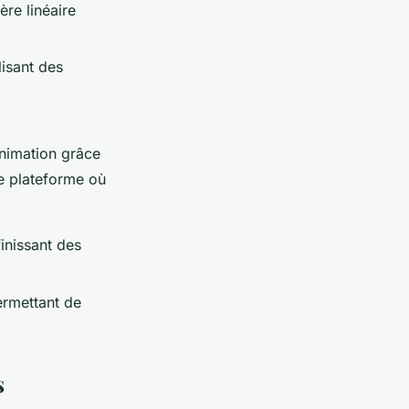
ère linéaire
isant des
animation grâce
de plateforme où
inissant des
ermettant de
s