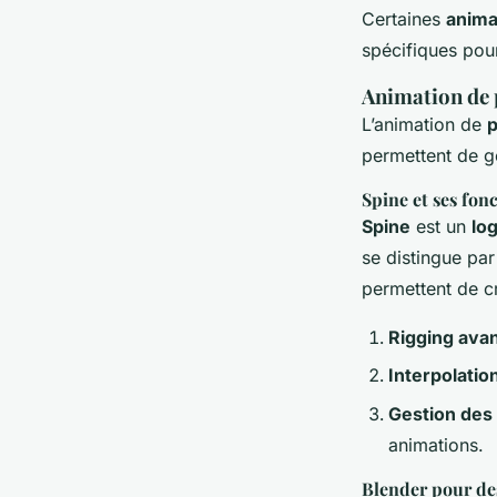
Certaines
anima
spécifiques pour
Animation de 
L’animation de
p
permettent de g
Spine et ses fon
Spine
est un
log
se distingue par
permettent de c
Rigging ava
Interpolati
Gestion des
animations.
Blender pour de