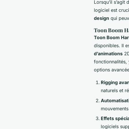
Lorsqu’il s’agit
logiciel est cruc
design
qui peuve
Toon Boom Har
Toon Boom Ha
disponibles. Il 
d’animations
2D
fonctionnalités,
options avancée
Rigging ava
naturels et ré
Automatisat
mouvements ré
Effets spéci
logiciels sup