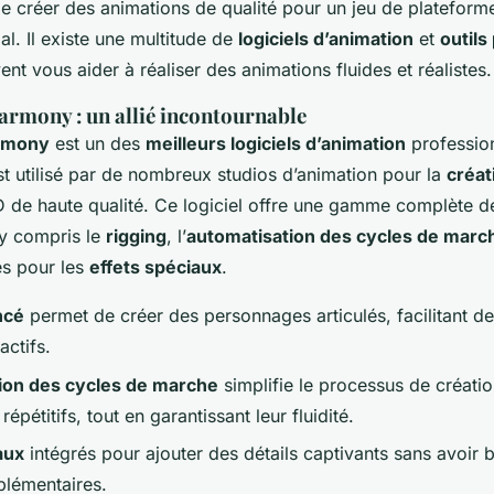
 de créer des animations de qualité pour un jeu de plateform
ial. Il existe une multitude de
logiciels d’animation
et
outils
nt vous aider à réaliser des animations fluides et réalistes.
mony : un allié incontournable
rmony
est un des
meilleurs logiciels d’animation
professio
est utilisé par de nombreux studios d’animation pour la
créat
 de haute qualité. Ce logiciel offre une gamme complète d
 y compris le
rigging
, l’
automatisation des cycles de marc
s pour les
effets spéciaux
.
ncé
permet de créer des personnages articulés, facilitant 
actifs.
ion des cycles de marche
simplifie le processus de créati
pétitifs, tout en garantissant leur fluidité.
aux
intégrés pour ajouter des détails captivants sans avoir 
plémentaires.