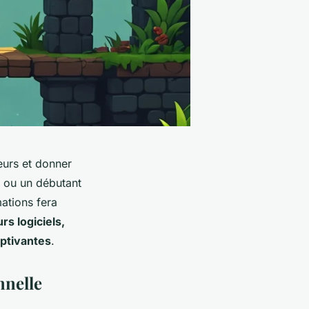
eurs et donner
 ou un débutant
ations fera
rs logiciels,
ptivantes
.
nnelle